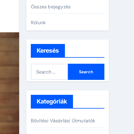
Összes bejegyzés
Rólunk
Keresés
S
e
a
r
c
Kategóriák
h
f
Bővítési Vásárlási Útmutatók
o