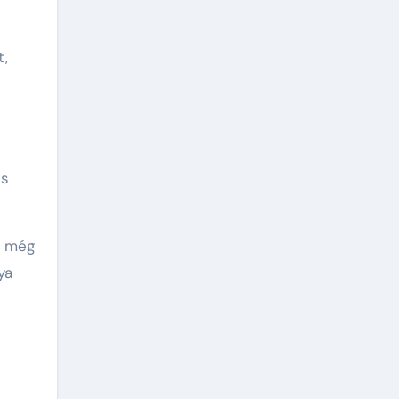
t,
is
i még
ya