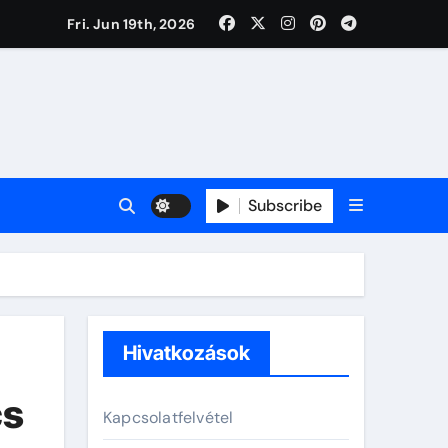
Fri. Jun 19th, 2026
Subscribe
Hivatkozások
cs
Kapcsolatfelvétel