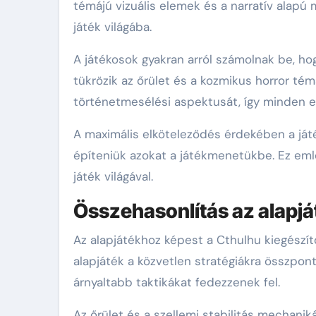
témájú vizuális elemek és a narratív alap
játék világába.
A játékosok gyakran arról számolnak be, ho
tükrözik az őrület és a kozmikus horror témá
történetmesélési aspektusát, így minden e
A maximális elköteleződés érdekében a játék
építeniük azokat a játékmenetükbe. Ez em
játék világával.
Összehasonlítás az alapját
Az alapjátékhoz képest a Cthulhu kiegészítő
alapjáték a közvetlen stratégiákra összpont
árnyaltabb taktikákat fedezzenek fel.
Az őrület és a szellemi stabilitás mechanik