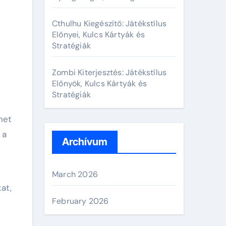
Cthulhu Kiegészítő: Játékstílus
Előnyei, Kulcs Kártyák és
Stratégiák
Zombi Kiterjesztés: Játékstílus
Előnyök, Kulcs Kártyák és
Stratégiák
net
 a
Archívum
March 2026
at,
February 2026