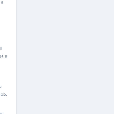
 a
l
et a
z
ebb,
zet