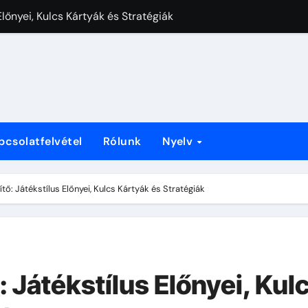
Előnyök, Kulcs Kártyák és Stratégiák
, Taktikák, Ellenlépések
s előnyei, kulcsfontosságú kártyák és stratégiák
előnyei, kulcsfontosságú kártyák és stratégiák
zinergia, Taktikák, Ellenlépések
pcsolatfelvétel
Rólunk
Nyelv
geségek, Stratégiák
 Előnyök, Kulcs Kártyák és Stratégiák
tő: Játékstílus Előnyei, Kulcs Kártyák és Stratégiák
 Játékstílus Előnyei, Kul