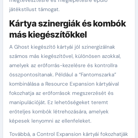
megtévesztésre és meglepetésre épülő
játékstílust támogat.
Kártya szinergiák és kombók
más kiegészítőkkel
A Ghost kiegészítő kártyái jól szinergizálnak
számos más kiegészítővel, különösen azokkal,
amelyek az erőforrás-kezelésre és kontrollra
összpontosítanak. Például a “Fantomszarka”
kombinálása a Resource Expansion kártyáival
fokozhatja az erőforrások megszerzését és
manipulációját. Ez lehetőségeket teremt
erőteljes kombók létrehozására, amelyek
képesek lenyomni az ellenfeleket.
Továbbá, a Control Expansion kártyái fokozhatják