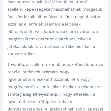
összpontosítanak. A játékosok mostantól
szellemi képességeket használhatnak mozgásuk
és szándékaik elhomályosítására, megnehezítve
ezzel az ellenfelek számára a lépések
előrejelzését. Ez a lopakodási elem óvatosabb
megközelítést ösztönöz a játékhoz, mivel a
játékosoknak folyamatosan értékelniük kell a
környezetüket.
Továbbá, a szellemtokenek bevezetése lehetővé
teszi a játékosok számára, hogy
figyelemeltereléseket hozzanak létre vagy
megtévesszék ellenfeleiket. Ezeket a tokeneket
stratégiailag elhelyezhetjük, hogy eltereljük a
figyelmet, ezzel rétegeket adva a
döntéshozatalhoz. A játékosoknak több lépéssel