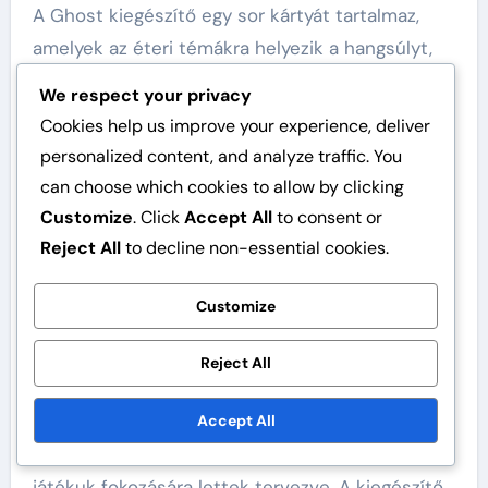
A Ghost kiegészítő egy sor kártyát tartalmaz,
amelyek az éteri témákra helyezik a hangsúlyt,
lehetővé téve a játékosok számára, hogy
We respect your privacy
innovatív módon manipulálják a játékot. A
Cookies help us improve your experience, deliver
kulcsmechanikák közé tartoznak a szellemi
personalized content, and analyze traffic. You
képességek, amelyek megváltoztathatják a játék
can choose which cookies to allow by clicking
állapotát, például a sebzés elkerülését vagy az
Customize
. Click
Accept All
to consent or
ellenfél lépéseinek befolyásolását. Ez a
Reject All
to decline non-essential cookies.
kiegészítő egy stratégiai megközelítést ösztönöz,
Customize
ahol az időzítés és a kártya interakciók
kulcsszerepet játszanak.
Reject All
A játékosok egyaránt számíthatnak támadó és
védekező stratégiák keverékére, olyan kártyákkal,
Accept All
amelyek az ellenfelek megzavarására és a saját
játékuk fokozására lettek tervezve. A kiegészítő