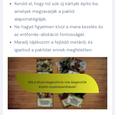
Kerüld el, hogy túl sok új kártyát építs be,
amelyek megzavarják a paklid
alapstratégiáját.
Ne hagyd figyelmen kívül a mana kezelés és
az erőforrás-allokáció fontosságát.
Maradj tájékozott a fejlődő metáról, és
igazítsd a paklidat ennek megfelelően.