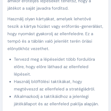
amikor erőteljes lépéseket tehetsz, hogy a
játékot a saját javadra fordítsd.
Használj olyan kártyákat, amelyek lehetővé
teszik a kártya húzást vagy erőforrás-generálást,
hogy nyomást gyakorolj az ellenfeledre. Ez a
tempó és a táblán való jelenlét terén óriási
előnyökhöz vezethet.
Tervezd meg a lépéseidet több fordulóra
előre, hogy előre láthasd az ellenfeled
lépéseit.
Használj blöffölési taktikákat, hogy
megtéveszd az ellenfeled a stratégiádról.
Alkalmazkodj a taktikáidhoz a jelenlegi
játékállapot és az ellenfeled paklija alapján.