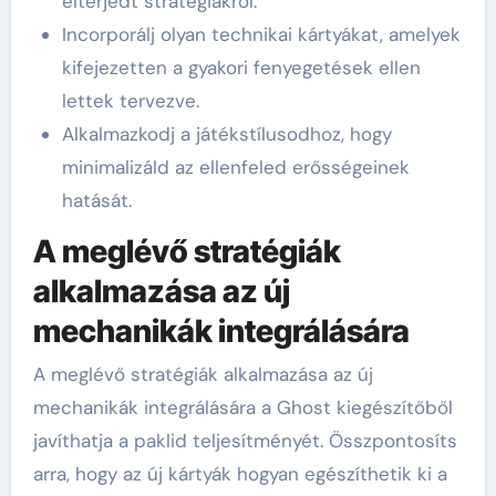
elterjedt stratégiákról.
Incorporálj olyan technikai kártyákat, amelyek
kifejezetten a gyakori fenyegetések ellen
lettek tervezve.
Alkalmazkodj a játékstílusodhoz, hogy
minimalizáld az ellenfeled erősségeinek
hatását.
A meglévő stratégiák
alkalmazása az új
mechanikák integrálására
A meglévő stratégiák alkalmazása az új
mechanikák integrálására a Ghost kiegészítőből
javíthatja a paklid teljesítményét. Összpontosíts
arra, hogy az új kártyák hogyan egészíthetik ki a