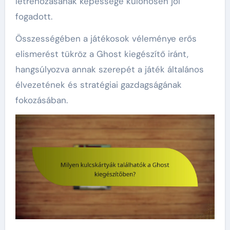
létrehozásának képessége különösen jól
fogadott.
Összességében a játékosok véleménye erős
elismerést tükröz a Ghost kiegészítő iránt,
hangsúlyozva annak szerepét a játék általános
élvezetének és stratégiai gazdagságának
fokozásában.