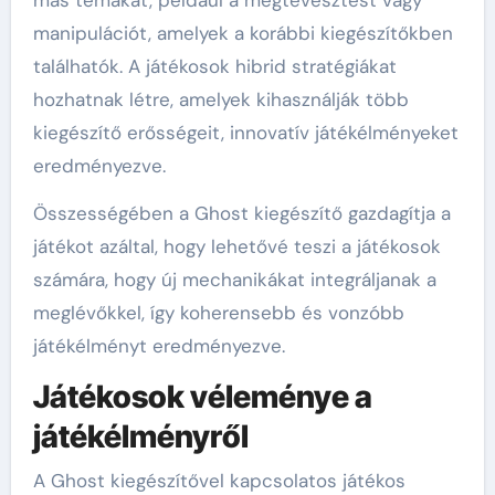
más témákat, például a megtévesztést vagy
manipulációt, amelyek a korábbi kiegészítőkben
találhatók. A játékosok hibrid stratégiákat
hozhatnak létre, amelyek kihasználják több
kiegészítő erősségeit, innovatív játékélményeket
eredményezve.
Összességében a Ghost kiegészítő gazdagítja a
játékot azáltal, hogy lehetővé teszi a játékosok
számára, hogy új mechanikákat integráljanak a
meglévőkkel, így koherensebb és vonzóbb
játékélményt eredményezve.
Játékosok véleménye a
játékélményről
A Ghost kiegészítővel kapcsolatos játékos