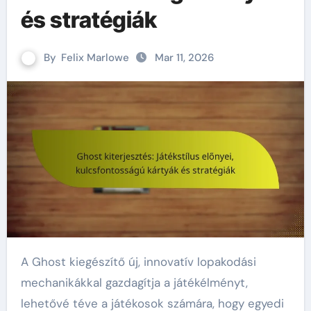
és stratégiák
By
Felix Marlowe
Mar 11, 2026
A Ghost kiegészítő új, innovatív lopakodási
mechanikákkal gazdagítja a játékélményt,
lehetővé téve a játékosok számára, hogy egyedi