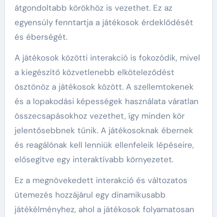
átgondoltabb körökhöz is vezethet. Ez az
egyensúly fenntartja a játékosok érdeklődését
és éberségét.
A játékosok közötti interakció is fokozódik, mivel
a kiegészítő közvetlenebb elköteleződést
ösztönöz a játékosok között. A szellemtokenek
és a lopakodási képességek használata váratlan
összecsapásokhoz vezethet, így minden kör
jelentősebbnek tűnik. A játékosoknak ébernek
és reagálónak kell lenniük ellenfeleik lépéseire,
elősegítve egy interaktívabb környezetet.
Ez a megnövekedett interakció és változatos
ütemezés hozzájárul egy dinamikusabb
játékélményhez, ahol a játékosok folyamatosan