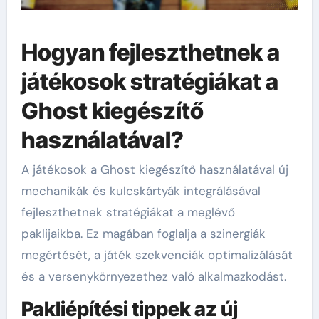
Hogyan fejleszthetnek a
játékosok stratégiákat a
Ghost kiegészítő
használatával?
A játékosok a Ghost kiegészítő használatával új
mechanikák és kulcskártyák integrálásával
fejleszthetnek stratégiákat a meglévő
paklijaikba. Ez magában foglalja a szinergiák
megértését, a játék szekvenciák optimalizálását
és a versenykörnyezethez való alkalmazkodást.
Pakliépítési tippek az új